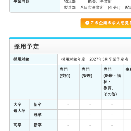
事業内容
物流部 能登川事業所
製造部 八日市事業所 (仕分け、配
採用予定
採用対象
採用対象年度 2027年3月卒業予定者
専門
専門
専門
事
(技術)
(管理)
(医療・福
祉・
教育、
その他)
大卒
新卒
－
－
－
短大卒
既卒
－
－
－
高卒
新卒
－
－
－