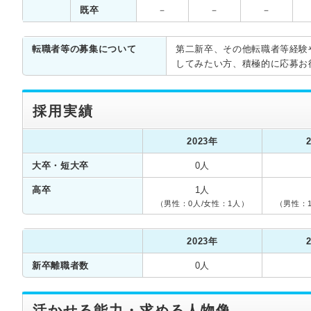
既卒
－
－
－
転職者等の募集について
第二新卒、その他転職者等経験
してみたい方、積極的に応募お
採用実績
2023年
大卒・短大卒
0人
高卒
1人
（男性：0人/女性：1人）
（男性：
2023年
新卒離職者数
0人
活かせる能力・求める人物像