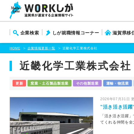
本
文
ま
で
ス
企業検索
しが就職情報コーナー
滋賀県移
キ
ッ
プ
HOME
企業情報更新一覧
近畿化学工業株式会社
近畿化学工業株式会社
更新
窯業・土石製品製造業
その他製造業
運輸・物流業
2026年07月31日 
”活き活き活躍
「活き活き活躍」
てくれる仲間を全