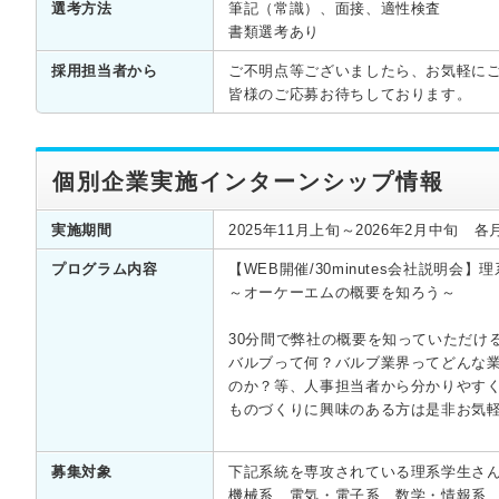
選考方法
筆記（常識）、面接、適性検査
書類選考あり
採用担当者から
ご不明点等ございましたら、お気軽に
皆様のご応募お待ちしております。
個別企業実施インターンシップ情報
実施期間
2025年11月上旬～2026年2月中旬 
プログラム内容
【WEB開催/30minutes会社説明会】
～オーケーエムの概要を知ろう～
30分間で弊社の概要を知っていただけ
バルブって何？バルブ業界ってどんな
のか？等、人事担当者から分かりやす
ものづくりに興味のある方は是非お気
募集対象
下記系統を専攻されている理系学生さ
機械系、電気・電子系、数学・情報系