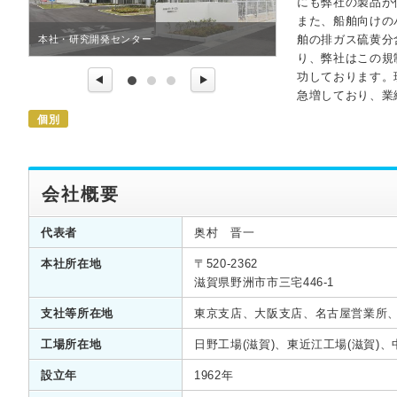
にも弊社の製品が
バルブ製品
また、船舶向けの
舶の排ガス硫黄分
本社・研究開発センター
り、弊社はこの規
功しております。
急増しており、業
個別
会社概要
代表者
奥村 晋一
本社所在地
〒520-2362
滋賀県野洲市市三宅446-1
支社等所在地
東京支店、大阪支店、名古屋営業所
工場所在地
日野工場(滋賀)、東近江工場(滋賀)
設立年
1962年