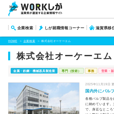
本
文
ま
で
ス
企業検索
しが就職情報コーナー
滋賀県移
キ
ッ
プ
HOME
企業検索
株式会社オーケーエム
株式会社オーケーエム
金属・鉄鋼・機械器具製造業
専門（技術）
事務
営業・
2025年11月19日 
国内外にバル
各種バルブ製品を
に納めています。
で、身近なところ