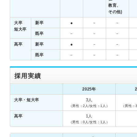
教育、
その他)
大卒
新卒
●
－
－
短大卒
既卒
－
－
－
高卒
新卒
●
－
－
既卒
－
－
－
採用実績
2025年
大卒・短大卒
3人
（男性：2人/女性：1人）
（男性：
高卒
1人
（男性：0人/女性：1人）