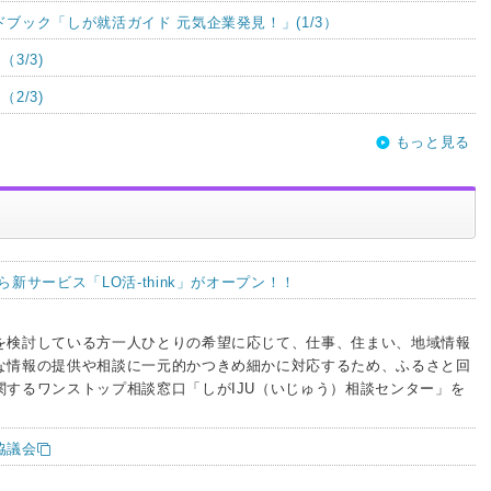
ブック「しが就活ガイド 元気企業発見！」(1/3）
3/3)
2/3)
もっと見る
新サービス「LO活-think」がオープン！！
を検討している方一人ひとりの希望に応じて、仕事、住まい、地域情報
な情報の提供や相談に一元的かつきめ細かに対応するため、ふるさと回
関するワンストップ相談窓口「しがIJU（いじゅう）相談センター」を
協議会