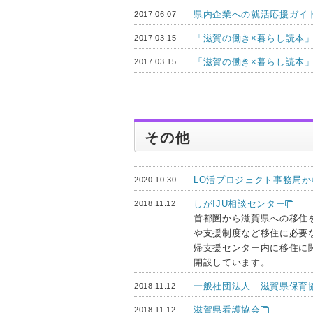
県内企業への就活応援ガイド
2017.06.07
「滋賀の働き×暮らし読本」（
2017.03.15
「滋賀の働き×暮らし読本」（
2017.03.15
その他
LO活プロジェクト事務局から
2020.10.30
しがIJU相談センター
2018.11.12
首都圏から滋賀県への移住
や支援制度など移住に必要
帰支援センター内に移住に
開設しています。
一般社団法人 滋賀県保育
2018.11.12
滋賀県看護協会
2018.11.12