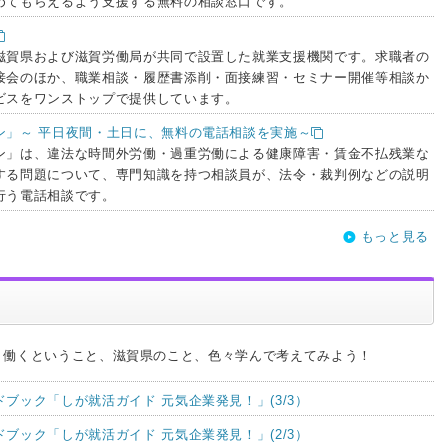
めてもらえるよう支援する無料の相談窓口です。
滋賀県および滋賀労働局が共同で設置した就業支援機関です。求職者の
接会のほか、職業相談・履歴書添削・面接練習・セミナー開催等相談か
ビスをワンストップで提供しています。
ン」～ 平日夜間・土日に、無料の電話相談を実施～
ン」は、違法な時間外労働・過重労働による健康障害・賃金不払残業な
する問題について、専門知識を持つ相談員が、法令・裁判例などの説明
行う電話相談です。
もっと見る
、働くということ、滋賀県のこと、色々学んで考えてみよう！
ブック「しが就活ガイド 元気企業発見！」(3/3）
ブック「しが就活ガイド 元気企業発見！」(2/3）