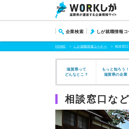
本
文
ま
で
ス
企業検索
しが就職情報コ
キ
ッ
プ
HOME
しが就職情報コーナー
相談窓口
滋賀県って
もっと知ろう
どんなとこ？
滋賀県の企業
相談窓口な