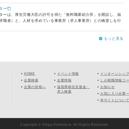
ター
ンターは、厚生労働大臣の許可を得た「無料職業紹介所」を開設し、福
求職者）と、人材を求めている事業所（求人事業所）との橋渡しを行
もっと見る
HOME
イベント情報
インターンシッ
企業検索
企業情報
しが就職情報コ
企業の皆様へ
滋賀県移住支援金・
お知らせ
求人検索
お気に入り企業
本サイトについ
Copyright © Shiga Prefecture. All Rights Reserved.