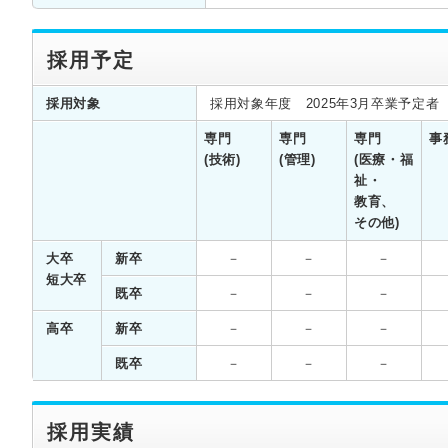
採用予定
採用対象
採用対象年度 2025年3月卒業予定者
専門
専門
専門
事
(技術)
(管理)
(医療・福
祉・
教育、
その他)
大卒
新卒
－
－
－
短大卒
既卒
－
－
－
高卒
新卒
－
－
－
既卒
－
－
－
採用実績