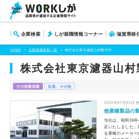
本
文
ま
で
ス
企業検索
しが就職情報コーナー
滋賀県移
キ
ッ
プ
HOME
企業情報更新一覧
株式会社東京濾器山村製作所
株式会社東京濾器山村
その他製造業
生産、その他
2025年07月01日 
他業種製品の
当社は、昭和36
足いたしました。
る業種のメーカー