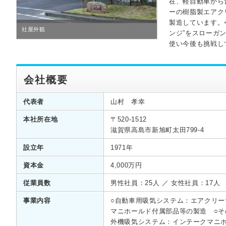
在、軽自動車から
ーの樹脂製エアク
製造しています。
社屋外観
ンジ”をスローガ
使い今後も挑戦し
会社概要
代表者
山村 孝幸
本社所在地
〒520-1512
滋賀県高島市新旭町太田799-4
設立年
1971年
資本金
4,000万円
従業員数
男性社員：25人 ／ 女性社員：17人
事業内容
○自動車用吸気システム：エアクリ
マニホールド付属部品等の製造 ○そ
外機吸気システム：インテークマニ